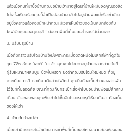
แล้วเมื่อคนที่มาซื้อบ้านคุณขอย้ายเข้ามาอยู่โดยที่บ้านใหม่ของคุณเองยัง
ไม่เสร็จเรียบร้อยคุณก็จำเป็นต้องย้ายกลับไปอยู่บ้านพ่อแม่หรือเช่าบ้าน
อยู่ชั่วคราวแล้วลองนึกหน้าคุณแม่เวลาเห็นข้าวของเป็นสิบกล่องกับ
โซฟาอีกชุดของคุณดูสิ
!
ต้องหาพื้นที่เก็บของสำรองไว้ด่วนเลย
3.
ปรับปรุงบ้าน
เมื่อถึงคราวปรับโฉมบ้านใหม่เพราะกระเบื้องติดผนังโมเสกสีฟ้าที่ดูดีใน
ยุค
70s
ชักจะ
‘
เอาต์
’
ไปแล้ว คุณคงไม่อยากอยู่บ้านตลอดสามวันที่
ผู้รับเหมามาผสมปูน ขัดพื้นหรอก ยิ่งถ้าคุณปรับโฉมใหม่หมด ทั้งปู
กระเบื้อง ทาสี ต่อเติม เดินสายไฟใหม่ คุณยิ่งต้องเก็บข้าวของสารพัน
ไว้ในที่ที่ปลอดภัย ขณะที่คุณเก็บกระเป๋าเสื้อผ้าไปนอนบ้านพ่อแม่สักสาม
เดือน ข้าวของของคุณพึงเข้าไปเช็คอินโรงแรมหรูที่เรียกกันว่า ห้องเก็บ
ของให้เช่า
4.
บ้านอันว่างเปล่า
เมื่อคู่สามีภรรยาสูงวัยต้องการเช่าพื้นที่เก็บของใหญ่ขนาดสองห้องนอน