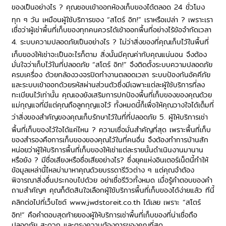
ของเป็นอย่างไร ? คุณชอบเข้าออกห้องเก็บของได้ตลอด
24
ชั่วโมง
ทุก ๆ วัน เหมือนผู้ใช้บริการของ “สโตร์ อิท!” เราหรือเปล่า ? เพราะเรา
เชื่อว่าผู้เช่าพื้นที่เก็บของทุกคนควรได้เข้าออกพื้นที่อย่างไร้ข้อจำกัดเวลา
4.
ระบบความปลอดภัยเป็นอย่างไร ?
ไม่ว่าสิ่งของที่คุณเก็บไว้ในพื้นที่
เก็บของให้เช่าจะเป็นอะไรก็ตาม สิ่งนั้นมีคุณค่ากับคุณแน่นอน จึงต้อง
มั่นใจว่าเก็บไว้ในที่ปลอดภัย “สโตร์ อิท!” จึงติดตั้งระบบความปลอดภัย
ครบเครื่อง ด้วยกล้องวงจรปิดทำงานตลอดเวลา ระบบป้องกันอัคคีภัย
และระบบเข้าออกด้วยรหัสผ่านส่วนตัวซึ่งมีเฉพาะแต่ละผู้ใช้บริการที่ลง
ทะเบียนไว้เท่านั้น คุณเองยังเสริมการปกป้องพื้นที่เก็บของของคุณด้วย
แม่กุญแจที่มีแต่คุณถือลูกกุญแจไว้ ทั้งหมดนี้ก็เพื่อให้คุณวางใจได้เต็มที่
ว่าสิ่งของสำคัญของคุณเก็บรักษาไว้ในที่ที่ปลอดภัย
5.
ผู้ให้บริการเช่า
พื้นที่เก็บของไว้ใจได้แค่ไหน ?
ความเชื่อมั่นสำคัญที่สุด เพราะพื้นที่เก็บ
ของสำรองคือการเก็บของของคุณไว้ในที่คนอื่น จึงต้องทำการบ้านสัก
หน่อยว่าผู้ให้บริการพื้นที่เก็บของให้เช่าแต่ละรายนั้นดำเนินงานมานาน
หรือยัง ? มีชื่อเสียงหรือชื่อเสียอย่างไร? ซึ่งยุคแห่งอินเตอร์เน็ตนี้ทำให้
ข้อมูลเหล่านี้ไหลบ่ามาหาคุณด้วยบรรดารีวิวต่าง ๆ แต่คุณจำต้อง
พิจารณาสิ่งอื่นประกอบไปด้วย อย่าเชื่อรีวิวทั้งหมด เมื่อรู้คำตอบของคำ
ถามสำคัญๆ คุณก็ตัดสินใจเลือกผู้ใช้บริการพื้นที่เก็บของได้ง่ายแล้ว ทีนี้
คลิกต่อไปที่เว็บไซต์
www.jwdstoreit.co.th
ได้เลย เพราะ
“สโตร์
อิท!”
คือคำตอบสุดท้ายของผู้ให้บริการเช่าพื้นที่เก็บของที่น่าเชื่อถือ
ปลอดภัย สะดวก และตรงความต้องการของคุณที่สุด