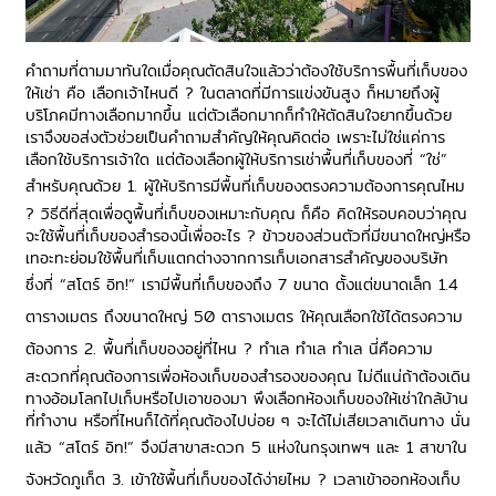
คำถามที่ตามมาทันใดเมื่อคุณตัดสินใจแล้วว่าต้องใช้
บริการพื้นที่เก็บของ
ให้เช่า
คือ เลือกเจ้าไหนดี ? ในตลาดที่มีการแข่งขันสูง ก็หมายถึงผู้
บริโภคมีทางเลือกมากขึ้น แต่ตัวเลือกมากก็ทำให้ตัดสินใจยากขึ้นด้วย
เราจึงขอส่งตัวช่วยเป็นคำถามสำคัญให้คุณคิดต่อ เพราะไม่ใช่แค่การ
เลือกใช้บริการเจ้าใด แต่ต้องเลือกผู้ให้บริการเช่าพื้นที่เก็บของที่ “ใช่”
สำหรับคุณด้วย
1.
ผู้ให้บริการมีพื้นที่เก็บของตรงความต้องการคุณไหม
?
วิธีดีที่สุดเพื่อดูพื้นที่เก็บของเหมาะกับคุณ ก็คือ คิดให้รอบคอบว่าคุณ
จะใช้พื้นที่เก็บของสำรองนี้เพื่ออะไร ? ข้าวของส่วนตัวที่มีขนาดใหญ่หรือ
เทอะทะย่อมใช้พื้นที่เก็บแตกต่างจากการเก็บเอกสารสำคัญของบริษัท
ซึ่งที่ “สโตร์ อิท!” เรามีพื้นที่เก็บของถึง
7
ขนาด ตั้งแต่ขนาดเล็ก
1.4
ตารางเมตร ถึงขนาดใหญ่
50
ตารางเมตร ให้คุณเลือกใช้ได้ตรงความ
ต้องการ
2.
พื้นที่เก็บของอยู่ที่ไหน ?
ทำเล ทำเล ทำเล นี่คือความ
สะดวกที่คุณต้องการเพื่อห้องเก็บของสำรองของคุณ ไม่ดีแน่ถ้าต้องเดิน
ทางอ้อมโลกไปเก็บหรือไปเอาของมา พึงเลือก
ห้องเก็บของให้เช่าใกล้บ้าน
ที่ทำงาน หรือที่ไหนก็ได้ที่คุณต้องไปบ่อย ๆ จะได้ไม่เสียเวลาเดินทาง นั่น
แล้ว “สโตร์ อิท!” จึงมีสาขาสะดวก
5
แห่งในกรุงเทพฯ และ
1
สาขาใน
จังหวัดภูเก็ต
3.
เข้าใช้พื้นที่เก็บของได้ง่ายไหม ?
เวลาเข้าออกห้องเก็บ