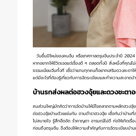
วันขึ้นปีใหม่ของคนจีน หรือเทศกาลตรุษจีนประจำปี 2024 ตร
หากอยากให้ชีวิตเจอแต่เรื่องดี ๆ ตลอดทั้งปี สิ่งหนึ่งที่คุณ
ธรรมเนียมจีนทั้งที เชื่อว่าแทบทุกคนก็อยากเสริมดวงชะตาใ
แต่มีอะไรที่ต้องรู้เกี่ยวกับการจัดระเบียบและทำความสะอาดบ้
บ้านรกส่งผลต่อฮวงจุ้ยและดวงชะตาอ
คนส่วนใหญ่มักคิดว่าการจัดบ้านให้มีโชคลาภตามหลักฮวงจุ้ยนั
ต่อฮวงจุ้ยบ้านด้วยเช่นกัน ตามตำราฮวงจุ้ย เชื่อกันว่าบ้าน
ไม่สบายใจ รู้สึกอึดอัด รำคาญตา อารมณ์ไม่ดี ก่อให้เกิดเร
ก่อนถึงตรุษจีน จึงต้องให้ความสำคัญกับการจัดระเบียบบ้