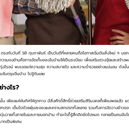
งกับวันที่ 10 กุมภาพันธ์ เป็นวันดีที่หลายคนถือโอกาสเริ่มต้นสิ่งใหม่ ๆ น
ไม่ควรมองข้ามคือการจัดเก็บของในบ้านให้เป็นระเบียบ เพื่อเสริมฮวงจุ้ยและสร้างพ
ห้รุ่งโรจน์ พบเจอแต่ความสุข ความสบายใจ และความร่ำรวยอย่างแน่นอน ดังนั้น
านรับตรุษจีนบ้าง ไปรู้กันเลย
ย่างไร?
้น เพียงแค่หันทิศให้ถูกทาง มีสิ่งศักดิ์สิทธิ์ช่วยเสริมสิริมงคลก็เพียงพอแล
ที่สกปรก เต็มไปด้วยฝุ่นละอองและคราบสกปรกทั้งหลาย รวมถึงการจัดวางข้าวของที่
ื่องวุ่นวายทั้งภายในและภายนอกบ้าน ทำอะไรก็รู้สึกติดขัดไปหมด กลายเป็นคนอับ
านมากเป็นพิเศษ