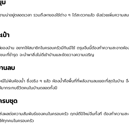
มุม
ามน่าอยู่ตลอดเวลา รวมถึงหาของใช้ต่าง ๆ ได้สะดวกแล้ว ยังช่วยเพิ่มความสมดุ
เป๋า
องบ้าน อยากให้สมาชิกในครอบครัวมีกินมีใช้ ตรุษจีนนี้ต้องทำความสะอาดห้อง
าชนะที่ชำรุด จะนำพาสิ่งไม่ดีเข้าบ้านและขัดขวางความเจริญ
งงานลบ
็หนีไม่พ้นห้องน้ำ ซึ่งจริง ๆ แล้ว ห้องน้ำคือพื้นที่ที่พลังงานลบเยอะที่สุดในบ้
ม่ให้มากระทบชีวิตคนในบ้านตลอดทั้งปี
้ครบชุด
ะส่งผลต่อความสัมพันธ์ของคนในครอบครัว ฤกษ์ดีปีใหม่จีนทั้งที ต้องทำความสะอ
ใจให้ทุกคนในครอบครัว