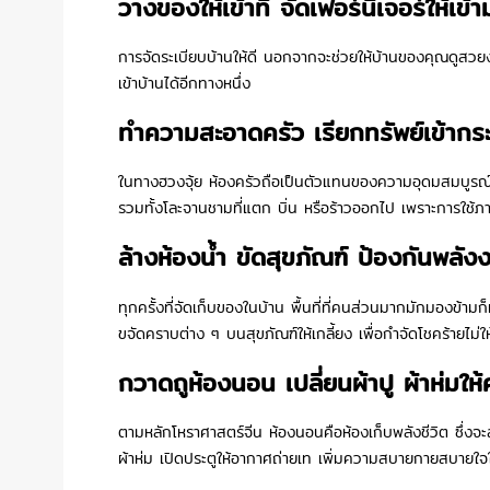
วางของให้เข้าที่ จัดเฟอร์นิเจอร์ให้เข้า
การจัดระเบียบบ้านให้ดี นอกจากจะช่วยให้บ้านของคุณดูสวยง
เข้าบ้านได้อีกทางหนึ่ง
ทำความสะอาดครัว เรียกทรัพย์เข้ากระ
ในทางฮวงจุ้ย ห้องครัวถือเป็นตัวแทนของความอุดมสมบูรณ์ข
รวมทั้งโละจานชามที่แตก บิ่น หรือร้าวออกไป เพราะการใช้ภ
ล้างห้องน้ำ ขัดสุขภัณฑ์ ป้องกันพลั
ทุกครั้งที่จัดเก็บของในบ้าน พื้นที่ที่คนส่วนมากมักมองข้ามก
ขจัดคราบต่าง ๆ บนสุขภัณฑ์ให้เกลี้ยง เพื่อกำจัดโชคร้ายไ
กวาดถูห้องนอน เปลี่ยนผ้าปู ผ้าห่มให
ตามหลักโหราศาสตร์จีน ห้องนอนคือห้องเก็บพลังชีวิต ซึ่งจ
ผ้าห่ม เปิดประตูให้อากาศถ่ายเท เพิ่มความสบายกายสบาย