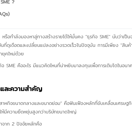
จ SME ?
FAQs)
หรือกำลังมองหาลู่ทางสร้างรายได้ให้มั่นคง "ธุรกิจ SME" นับว่าเป็น
งขันที่ดุเดือดและเปลี่ยนแปลงอย่างรวดเร็วในปัจจุบัน การมีเพียง "สิน
กยุคใหม่ด้วย
ิจ SME คืออะไร มีแนวคิดไหนที่น่าหยิบมาลงทุนเพื่อการเติบโตในอนาค
ัดและความสำคัญ
ิสาหกิจขนาดกลางและขนาดย่อม" คือฟันเฟืองหลักที่ขับเคลื่อนเศรษฐกิ
ให้มีความยืดหยุ่นสูงกว่าบริษัทขนาดใหญ่
จาก 2 ปัจจัยหลักคือ