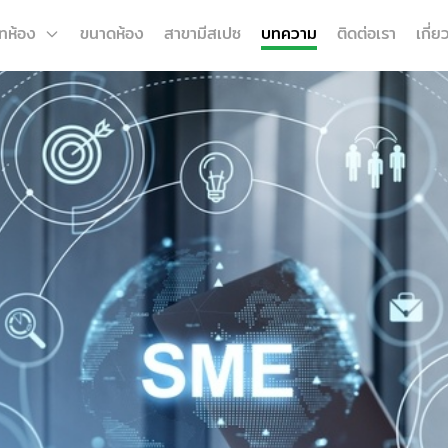
ทห้อง
ขนาดห้อง
สาขามีสเปซ
บทความ
ติดต่อเรา
เกี่