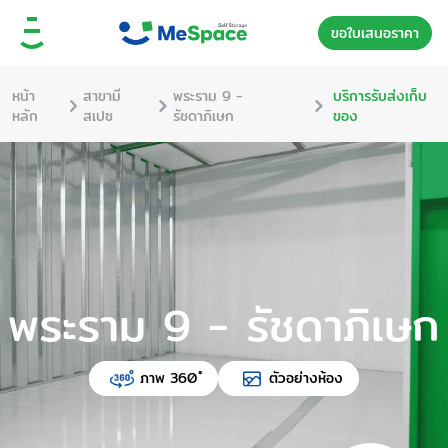
ขอใบเสนอราคา
หน้า
สาขามี
พระราม 9 -
บริการรับส่งเก็บ
หลัก
สเปซ
รัชดาภิเษก
ของ
พระราม 9 - รัชดาภิเษก
ภาพ 360 ํ
ตัวอย่างห้อง