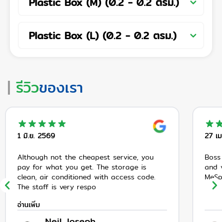
Plastic Box (M)
(
0.2
-
0.2
ตรม.
)
Plastic Box (L)
(
0.2
-
0.2
ตรม.
)
รีวิว
ของเรา
1 มิ.ย. 2569
27 เม
Although not the cheapest service, you
Boss
pay for what you get. The storage is
and v
clean, air conditioned with access code.
MeSp
The staff is very respo
อ่านเพิ่ม
Neil Joseph