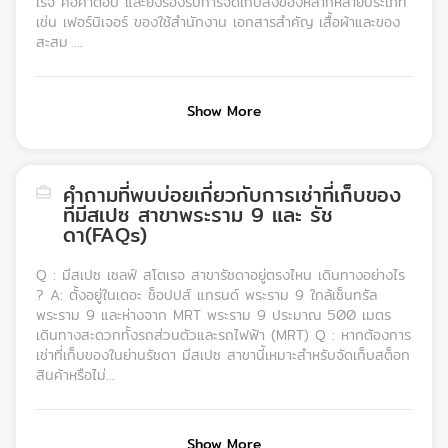
เรจ คือคำตอบ และยังรองรับการจัดเก็บสิ่งของหลากหลายประเภท
เช่น เฟอร์นิเจอร์ ของใช้สำนักงาน เอกสารสำคัญ เสื้อผ้าและของ
สะสม ...
Show More
คำถามที่พบบ่อยเกี่ยวกับการเช่าที่เก็บของ
ที่มีสเปซ สาขาพระราม 9 และ รัช
ดา(FAQs)
Q : มีสเปซ เซลฟ์ สโตเรจ สาขารัชดาอยู่ตรงไหน เดินทางอย่างไร
? A: ตั้งอยู่ในเดอะ ช็อปปส์ แกรนด์ พระราม 9 ใกล้เซ็นทรัล
พระราม 9 และห่างจาก MRT พระราม 9 ประมาณ 500 เมตร
เดินทางสะดวกทั้งรถส่วนตัวและรถไฟฟ้า (MRT) Q : หากต้องการ
เช่าที่เก็บของในย่านรัชดา มีสเปซ สาขานี้เหมาะสำหรับจัดเก็บสต็อก
สินค้าหรือไม่...
Show More