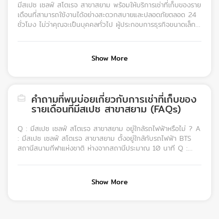
มีสเปซ เซลฟ์ สโตเรจ สาขาสยาม พร้อมให้บริการเช่าที่เก็บของราย
เดือนที่สามารถใช้งานได้อย่างสะดวกสบายและปลอดภัยตลอด 24
ชั่วโมง ไม่ว่าคุณจะเป็นบุคคลทั่วไป ผู้ประกอบการธุรกิจขนาดเล็ก
สตาร์ตอัป ร้านค้าออนไลน์ ร้านค้าส่ง หรือธุรกิจขนาดใหญ่ ก็
สามารถค้นหาห้องเก็บของที่ตอบโจทย์ได้อย่างสมบูรณ์แบบ มีให้
เลือกหลายขนาด ตั้งแต่ 0.12-50 ตร.ม. เลือกขนาดห้องเก็บของที่
Show More
เหมาะสมที่สุดและขอใบเสนอราคาได้แล้ววันนี้ที่เว็บไซต์ของเรา
สอบถามข้อมูลเพิ่มเติมได้ที่เบอร์ 02-710-4088 หรือ แอดไลน์​
@mespace.storage
คำถามที่พบบ่อยเกี่ยวกับการเช่าที่เก็บของ
รายเดือนที่มีสเปซ สาขาสยาม (FAQs)
Q : มีสเปซ เซลฟ์ สโตเรจ สาขาสยาม อยู่ใกล้รถไฟฟ้าหรือไม่ ? A
: มีสเปซ เซลฟ์ สโตเรจ สาขาสยาม ตั้งอยู่ใกล้กับรถไฟฟ้า BTS
สถานีสนามกีฬาแห่งชาติ ห่างจากสถานีประมาณ 10 นาที Q :
ราคาค่าบริการเช่าที่เก็บของรายเดือนสาขาสยามคำนวณจากอะไร ?
A : ค่าบริการเช่าห้องเก็บของขึ้นอยู่กับประเภท ขนาด และระยะเวลา
ในการเช่า โดยสัญญาเช่าเริ่มต้นที่ 1 เดือนเท่านั้น Q : ห้องเก็บของ
Show More
ที่สาขาสยามมีระบบรักษาความปลอดภัยอย่างไรบ้าง ? A : ห้อง
เก็บของที่มีสเปซ เซลฟ์ สโตเรจ สาขาสยาม ติดตั้งระบบกล้อง
วงจรปิด 24 ชั่วโมง เข้า-ออกด้วยรหัส Pin Code ส่วนตัว และมี
เจ้าหน้าที่รักษาความปลอดภัยตลอดเวลา เพื่อให้คุณมั่นใจในความ