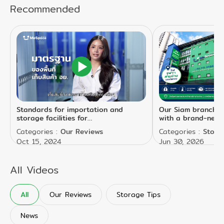
Recommended
Standards for importation and
Our Siam branch 
storage facilities for
with a brand-new 
pharmaceuticals, dietary
even more storage
Categories
:
Our Reviews
Categories
:
Stora
supplements, and medical devices in
range of sizes to b
Oct 15, 2024
Jun 30, 2026
compliance with FDA requirements.
needs.
All Videos
All
Our Reviews
Storage Tips
News