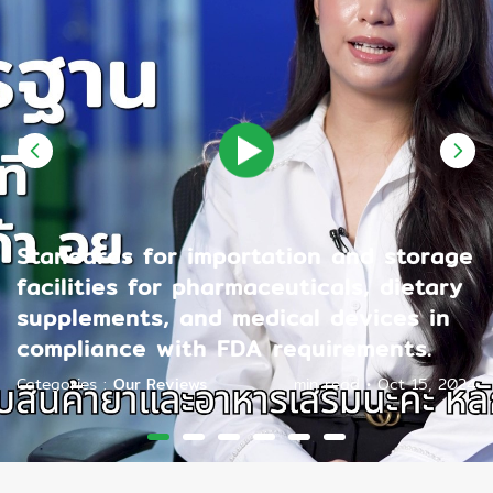
Standards for importation and storage
facilities for pharmaceuticals, dietary
supplements, and medical devices in
compliance with FDA requirements.
Categories
:
Our Reviews
min read
•
Oct 15, 2024